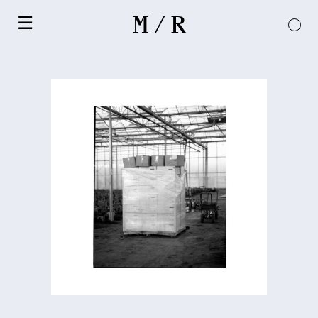
×
M / R
☰
HOME
PROJEKTE
ABOUT